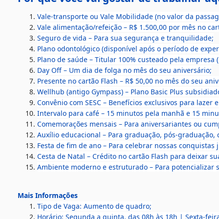
Vale-transporte ou Vale Mobilidade (no valor da pass
Vale alimentação/refeição – R$ 1.500,00 por mês no ca
Seguro de vida – Para sua segurança e tranquilidade;
Plano odontológico (disponível após o período de exper
Plano de saúde – Titular 100% custeado pela empresa (
Day Off – Um dia de folga no mês do seu aniversário;
Presente no cartão Flash – R$ 50,00 no mês do seu ani
Wellhub (antigo Gympass) – Plano Basic Plus subsidiado
Convênio com SESC – Benefícios exclusivos para lazer 
Intervalo para café – 15 minutos pela manhã e 15 minu
Comemorações mensais – Para aniversariantes ou cum
Auxílio educacional – Para graduação, pós-graduação, 
Festa de fim de ano – Para celebrar nossas conquistas 
Cesta de Natal – Crédito no cartão Flash para deixar su
Ambiente moderno e estruturado – Para potencializar s
Mais Informações
Tipo de Vaga: Aumento de quadro;
Horário: Segunda a quinta, das 08h às 18h | Sexta-feir