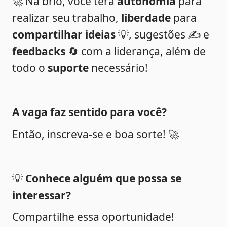
🚀 Na brio, você terá 
autonomia
 para 
realizar seu trabalho, 
liberdade
 para 
compartilhar ideias 
💡, sugestões ✍️ e 
feedbacks 
🔄 com a liderança, além de 
todo o 
suporte
 necessário!
A vaga faz sentido para você?
Então, inscreva-se e boa sorte! 🚀
💡 
Conhece alguém que possa se 
interessar? 
Compartilhe essa oportunidade!