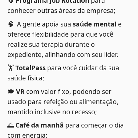
🔄 
Programa Job Rotation 
para 
conhecer outras áreas da empresa;
🧠 
 A gente apoia sua
 saúde mental
 e 
oferece flexibilidade para que você 
realize sua terapia durante o 
expediente, alinhando com seu líder.
🏋️ 
TotalPass
 para você cuidar da sua 
saúde física;
🍽️ 
VR 
com valor fixo, podendo ser 
usado para refeição ou alimentação, 
mantido inclusive no recesso;
🌅 
Café da manhã
 para começar o dia 
com energia;